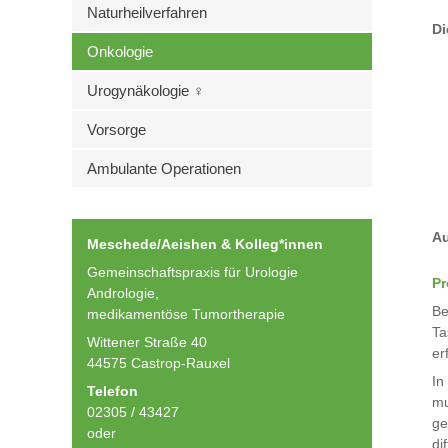
Naturheilverfahren
Di
Onkologie
Urogynäkologie ♀
Vorsorge
Ambulante Operationen
Au
Meschede/Aeishen & Kolleg*innen
Gemeinschaftspraxis für Urologie
Pr
Andrologie,
Be
medikamentöse Tumortherapie
Ta
Wittener Straße 40
er
44575 Castrop-Rauxel
In
Telefon
mu
02305 / 43427
ge
oder
di