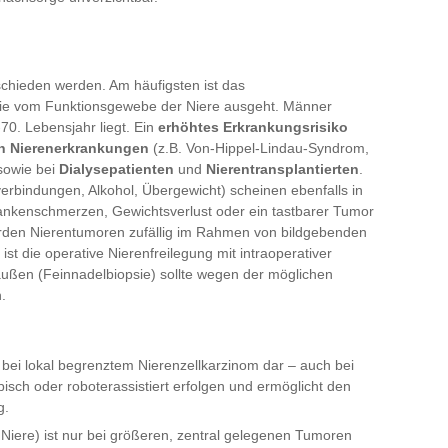
schieden werden. Am häufigsten ist das
die vom Funktionsgewebe der Niere ausgeht. Männer
70. Lebensjahr liegt. Ein
erhöhtes Erkrankungsrisiko
n Nierenerkrankungen
(z.B. Von-Hippel-Lindau-Syndrom,
 sowie bei
Dialysepatienten
und
Nierentransplantierten
.
erbindungen, Alkohol, Übergewicht) scheinen ebenfalls in
Flankenschmerzen, Gewichtsverlust oder ein tastbarer Tumor
 werden Nierentumoren zufällig im Rahmen von bildgebenden
t die operative Nierenfreilegung mit intraoperativer
ßen (Feinnadelbiopsie) sollte wegen der möglichen
.
e bei lokal begrenztem Nierenzellkarzinom dar – auch bei
isch oder roboterassistiert erfolgen und ermöglicht den
g.
Niere) ist nur bei größeren, zentral gelegenen Tumoren