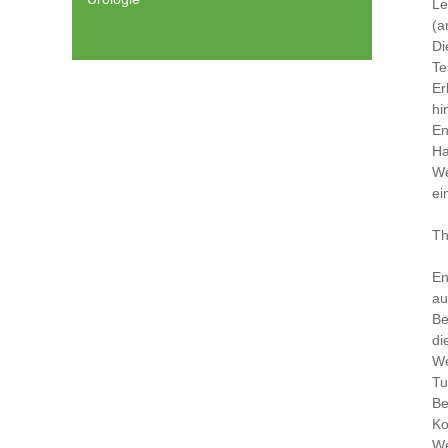
Le
(a
Di
Te
Er
hi
En
Ha
We
ei
Th
En
au
Be
di
We
Tu
Be
Ko
We