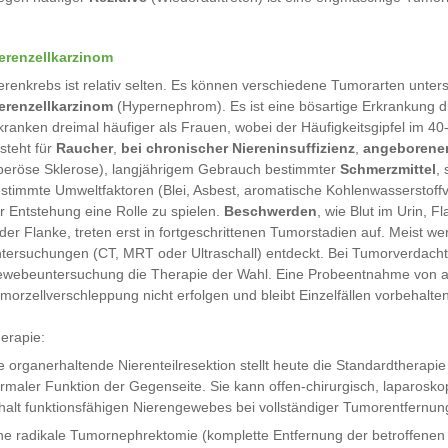
erenzellkarzinom
erenkrebs ist relativ selten. Es können verschiedene Tumorarten unter
erenzellkarzinom
(Hypernephrom). Es ist eine bösartige Erkrankung 
kranken dreimal häufiger als Frauen, wobei der Häufigkeitsgipfel im 40-
steht für
Raucher
,
bei chronischer Niereninsuffizienz
,
angeborene
beröse Sklerose), langjährigem Gebrauch bestimmter
Schmerzmittel
,
stimmte Umweltfaktoren (Blei, Asbest, aromatische Kohlenwasserstoffv
r Entstehung eine Rolle zu spielen.
Beschwerden
, wie Blut im Urin, 
 der Flanke, treten erst in fortgeschrittenen Tumorstadien auf. Meist
tersuchungen (CT, MRT oder Ultraschall) entdeckt. Bei Tumorverdacht is
webeuntersuchung die Therapie der Wahl. Eine Probeentnahme von au
morzellverschleppung nicht erfolgen und bleibt Einzelfällen vorbehalten
erapie:
e organerhaltende Nierenteilresektion stellt heute die Standardtherapi
rmaler Funktion der Gegenseite. Sie kann offen-chirurgisch, laparoskop
halt funktionsfähigen Nierengewebes bei vollständiger Tumorentfernun
ne radikale Tumornephrektomie (komplette Entfernung der betroffenen 