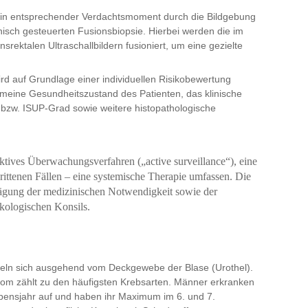
ein entsprechender Verdachtsmoment durch die Bildgebung
hisch gesteuerten Fusionsbiopsie. Hierbei werden die im
srektalen Ultraschallbildern fusioniert, um eine gezielte
rd auf Grundlage einer individuellen Risikobewertung
gemeine Gesundheitszustand des Patienten, das klinische
bzw. ISUP-Grad sowie weitere histopathologische
ktives Überwachungsverfahren („active surveillance“), eine
chrittenen Fällen – eine systemische Therapie umfassen. Die
bwägung der medizinischen Notwendigkeit sowie der
nkologischen Konsils.
eln sich ausgehend vom Deckgewebe der Blase (Urothel).
nom zählt zu den häufigsten Krebsarten. Männer erkranken
ebensjahr auf und haben ihr Maximum im 6. und 7.