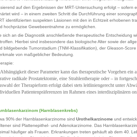
sierend auf den Ergebnissen der MRT-Untersuchung erfolgt – sofern 
härtet wird – in einem zweiten Schritt die Durchführung einer sonograp
T identifizierten suspekten Läsionen mit den in Echtzeit erhobenen tran
d hochpräzise Gewebeentnahme zu ermöglichen.
e sich an die Diagnostik anschließende therapeutische Entscheidung wi
troffen. Hierbei sind insbesondere das biologische Alter sowie der all
d bildgebende Tumorstadium (TNM-Klassifikation), der Gleason-Score 
rkmale von maßgeblicher Bedeutung.
erapie:
 Abhängigkeit dieser Parameter kann das therapeutische Vorgehen ein a
rative radikale Prostatektomie, eine Strahlentherapie oder – in fortges
swahl der Therapieform erfolgt dabei stets leitliniengerecht unter A
dividuellen Patientenpräferenzen im Rahmen eines interdisziplinären o
rnblasenkarzinom (Harnblasenkrebs)
wa 90% der Harnblasenkarzinome sind
Urothelkarzinome
und entwick
ltener sind Plattenepithel- und Adenokarzinome. Das Harnblasenkarzi
eimal häufiger als Frauen. Erkrankungen treten gehäuft ab dem 40. L