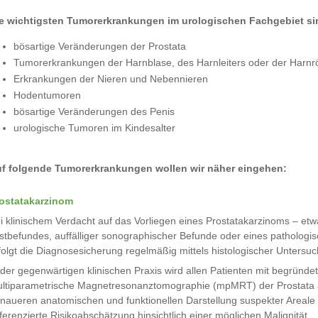
e wichtigsten Tumorerkrankungen im urologischen Fachgebiet si
bösartige Veränderungen der Prostata
Tumorerkrankungen der Harnblase, des Harnleiters oder der Harnr
Erkrankungen der Nieren und Nebennieren
Hodentumoren
bösartige Veränderungen des Penis
urologische Tumoren im Kindesalter
f folgende Tumorerkrankungen wollen wir näher eingehen:
ostatakarzinom
i klinischem Verdacht auf das Vorliegen eines Prostatakarzinoms – etw
stbefundes, auffälliger sonographischer Befunde oder eines pathologi
folgt die Diagnosesicherung regelmäßig mittels histologischer Untersu
 der gegenwärtigen klinischen Praxis wird allen Patienten mit begründ
ltiparametrische Magnetresonanztomographie (mpMRT) der Prostata a
naueren anatomischen und funktionellen Darstellung suspekter Areale
fferenzierte Risikoabschätzung hinsichtlich einer möglichen Malignität.