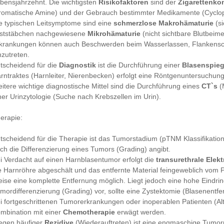
bensjahrzehnt. Die wichtigsten
Risikofaktoren
sind der
Zigarettenk
romatische Amine) und der Gebrauch bestimmter Medikamente (Cyclo
e typischen Leitsymptome sind eine
schmerzlose Makrohämaturie
(si
ststäbchen nachgewiesene
Mikrohämaturie
(nicht sichtbare Blutbeim
krankungen können auch Beschwerden beim Wasserlassen, Flankens
nzutreten.
tscheidend für die
Diagnostik
ist die Durchführung einer
Blasenspie
rntraktes (Harnleiter, Nierenbecken) erfolgt eine Röntgenuntersuchung
itere wichtige diagnostische Mittel sind die Durchführung eines
CT`s
(
ner Urinzytologie (Suche nach Krebszellen im Urin).
erapie:
tscheidend für die Therapie ist das Tumorstadium (pTNM Klassifikatio
ch die Differenzierung eines Tumors (Grading) angibt.
i Verdacht auf einen Harnblasentumor erfolgt die
transurethrale Elek
e Harnröhre abgeschält und das entfernte Material feingeweblich vom P
ise eine komplette Entfernung möglich. Liegt jedoch eine hohe Eindrin
mordifferenzierung (Grading) vor, sollte eine Zystektomie (Blasenentfe
i fortgeschrittenen Tumorerkrankungen oder inoperablen Patienten (Al
mbination mit einer
Chemotherapie
erwägt werden.
gen häufiger
Rezidive
(Wiederauftreten) ist eine engmaschige Tumor