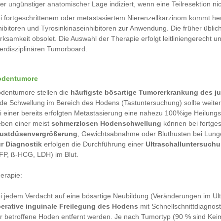
er ungünstiger anatomischer Lage indiziert, wenn eine Teilresektion nic
i fortgeschrittenem oder metastasiertem Nierenzellkarzinom kommt he
hibitoren und Tyrosinkinaseinhibitoren zur Anwendung. Die früher übl
rksamkeit obsolet. Die Auswahl der Therapie erfolgt leitliniengerecht un
terdisziplinären Tumorboard.
odentumore
dentumore stellen die
häufigste bösartige Tumorerkrankung des 
de Schwellung im Bereich des Hodens (Tastuntersuchung) sollte weiter 
i einer bereits erfolgten Metastasierung eine nahezu 100%ige Heilung
ben einer meist
schmerzlosen Hodenschwellung
können bei fortge
ustdüsenvergrößerung
, Gewichtsabnahme oder Bluthusten bei Lung
r Diagnostik
erfolgen die Durchführung einer
Ultraschalluntersuch
FP, ß-HCG, LDH) im Blut.
erapie:
i jedem Verdacht auf eine bösartige Neubildung (Veränderungen im Ul
erative inguinale Freilegung des Hodens
mit Schnellschnittdiagnost
r betroffene Hoden entfernt werden. Je nach Tumortyp (90 % sind Ke