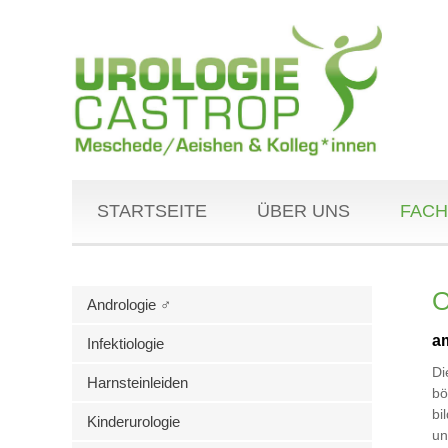
STARTSEITE
ÜBER UNS
FACH
O
Andrologie ♂
a
Infektiologie
D
Harnsteinleiden
bö
bi
Kinderurologie
un