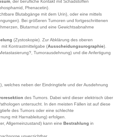
onsum
, der berufliche Kontakt mit Schadstoffen
phosphamid, Phenacetin).
chtbare Blutabgänge mit dem Urin), oder eine mittels
engungen). Bei größeren Tumoren und fortgeschrittenen
chmerzen, Blutarmut und eine Gewichtsabnahme
gelung
(Zystoskopie). Zur Abklärung des oberen
 mit Kontrastmittelgabe (
Ausscheidungsurographie
).
Metastasierung?, Tumorausdehnung) und die Anfertigung
n), welches neben der Eindringtiefe und der Ausdehnung
troresektion
des Tumors. Dabei wird dieser elektrisch über
athologen untersucht. In den meisten Fällen ist auf diese
gtiefe des Tumors oder eine schlechte
rnung mit Harnableitung) erfolgen.
ter, Allgemeinzustand) kann eine
Bestrahlung
in
nachsorge unverzichtbar.