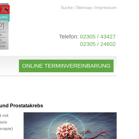
Suche
Sitemap
Impressum
|
|
Telefon:
02305 / 43427
02305 / 24602
ONLINE TERMINVEREINBARUNG
und Prostatakrebs
t mit
axis
erapie)