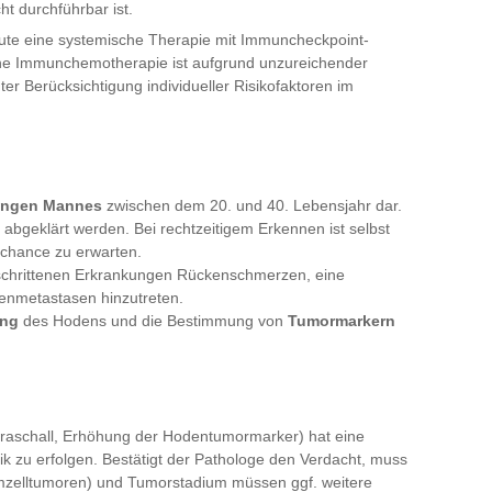
ht durchführbar ist.
ute eine systemische Therapie mit Immuncheckpoint-
iche Immunchemotherapie ist aufgrund unzureichender
ter Berücksichtigung individueller Risikofaktoren im
jungen Mannes
zwischen dem 20. und 40. Lebensjahr dar.
abgeklärt werden. Bei rechtzeitigem Erkennen ist selbst
schance zu erwarten.
schrittenen Erkrankungen Rückenschmerzen, eine
enmetastasen hinzutreten.
ung
des Hodens und die Bestimmung von
Tumormarkern
traschall, Erhöhung der Hodentumormarker) hat eine
ik zu erfolgen. Bestätigt der Pathologe den Verdacht, muss
imzelltumoren) und Tumorstadium müssen ggf. weitere