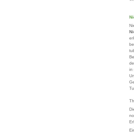
Ni
Ni
Ni
er
be
tu
Be
de
in
Un
Ge
Tu
Th
Di
no
Er
Ei